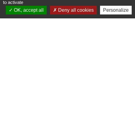
to activate
OK, accept all
Deny all cookies
Personalize
Voir tout
Contacts
Commune de Varennes
1, place de la Mairie
37600 Varennes - FRANCE
+33 2 47 59 04 32
Contact par formulaire
Liens
CCLST