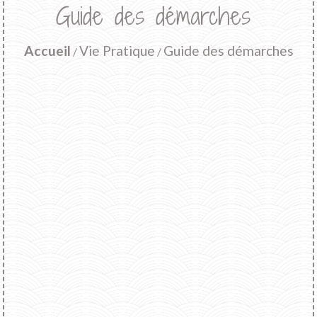
Guide des démarches
Accueil
Vie Pratique
Guide des démarches
/
/