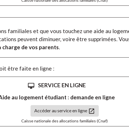
Caisse nationale des allocations familiales (Cnaf)
ons familiales et que vous touchez une aide au logem
stations peuvent diminuer, voire être supprimées. Vo
a charge de vos parents
.
t être faite en ligne :
SERVICE EN LIGNE
desktop_mac
Aide au logement étudiant : demande en ligne
open_in_new
Accéder au service en ligne
Caisse nationale des allocations familiales (Cnaf)