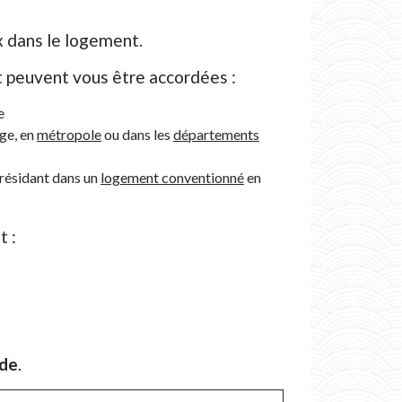
x dans le logement.
t peuvent vous être accordées :
e
rge, en
métropole
ou dans les
départements
 résidant dans un
logement conventionné
en
t :
nde
.