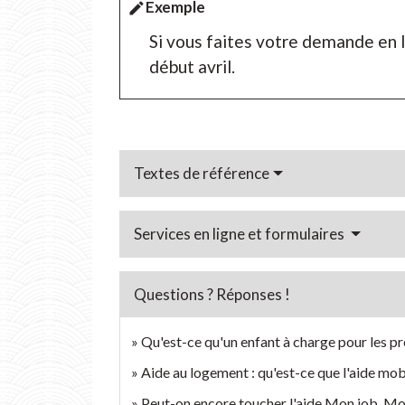
Exemple
edit
Si vous faites votre demande en l
début avril.
Textes de référence
Services en ligne et formulaires
Questions ? Réponses !
Qu'est-ce qu'un enfant à charge pour les pr
Aide au logement : qu'est-ce que l'aide mobi
Peut-on encore toucher l'aide Mon job, M