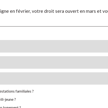
igne en février, votre droit sera ouvert en mars et v
estations familiales ?
li-jeune ?
on logement ?