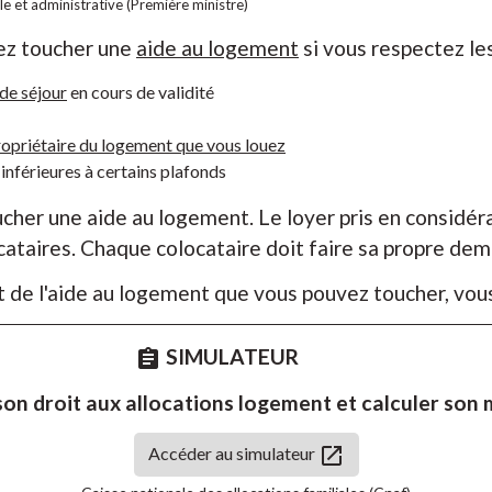
ale et administrative (Première ministre)
vez toucher une
aide au logement
si vous respectez le
 de séjour
en cours de validité
propriétaire du logement que vous louez
 inférieures à certains plafonds
her une aide au logement. Le loyer pris en considérati
cataires. Chaque colocataire doit faire sa propre de
 de l'aide au logement que vous pouvez toucher, vous 
SIMULATEUR
assignment
 son droit aux allocations logement et calculer son
open_in_new
Accéder au simulateur