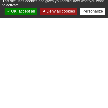
This site uses cookies and gives you control over what you want
to activate
OK, accept all
Deny all cookies
Personalize
Voir tout
Contacts
Commune de Varennes
1, place de la Mairie
37600 Varennes - FRANCE
+33 2 47 59 04 32
Contact par formulaire
Liens