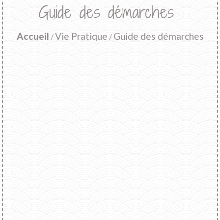
Guide des démarches
Accueil
Vie Pratique
Guide des démarches
/
/