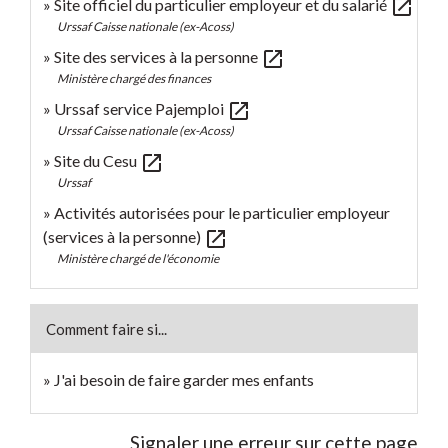
open_in_new
Site officiel du particulier employeur et du salarié
Urssaf Caisse nationale (ex-Acoss)
open_in_new
Site des services à la personne
Ministère chargé des finances
open_in_new
Urssaf service Pajemploi
Urssaf Caisse nationale (ex-Acoss)
open_in_new
Site du Cesu
Urssaf
Activités autorisées pour le particulier employeur
open_in_new
(services à la personne)
Ministère chargé de l'économie
Comment faire si...
J'ai besoin de faire garder mes enfants
Signaler une erreur sur cette page