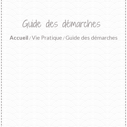
Guide des démarches
Accueil
Vie Pratique
Guide des démarches
/
/