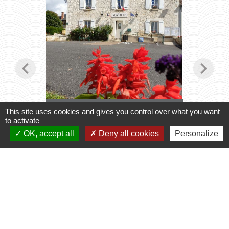
chevron_left
chevron_right
Horaires du Secrétariat
Transpo
This site uses cookies and gives you control over what you want
to activate
2027
le secrétariat vous accueille
Inscript
OK, accept all
Deny all cookies
Personalize
2026
Voir tout