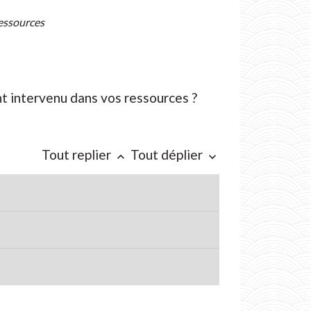
ressources
nt intervenu dans vos ressources ?
Tout replier
Tout déplier
keyboard_arrow_up
keyboard_arrow_down