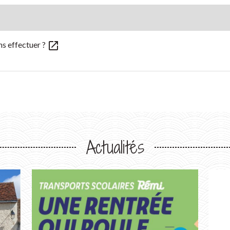
open_in_new
ons effectuer ?
Actualités