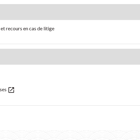
t recours en cas de litige
open_in_new
nses