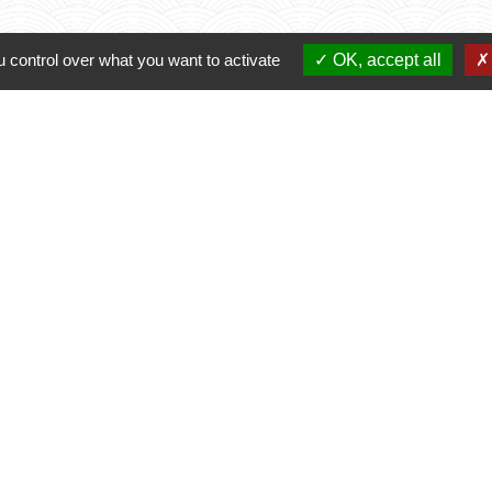
 control over what you want to activate
OK, accept all
Contacts
Commune de Varennes
1, place de la Mairie
37600 Varennes - FRANCE
+33 2 47 59 04 32
Contact par formulaire
Liens
re et Loire