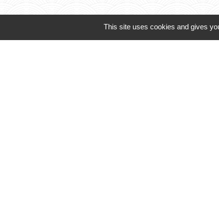
This site uses cookies and gives you
CCLST
service-public.fr
Préfecture d'Ind