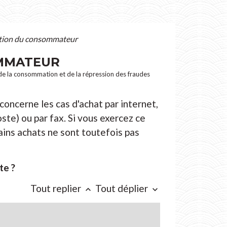
tation du consommateur
OMMATEUR
, de la consommation et de la répression des fraudes
 concerne les cas d'achat par internet,
ste) ou par fax. Si vous exercez ce
ains achats ne sont toutefois pas
te ?
Tout replier
Tout déplier
keyboard_arrow_up
keyboard_arrow_down