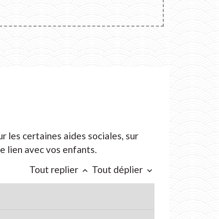
r les certaines aides sociales, sur
le lien avec vos enfants.
Tout replier
Tout déplier
keyboard_arrow_up
keyboard_arrow_down