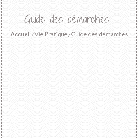
Guide des démarches
Accueil
Vie Pratique
Guide des démarches
/
/