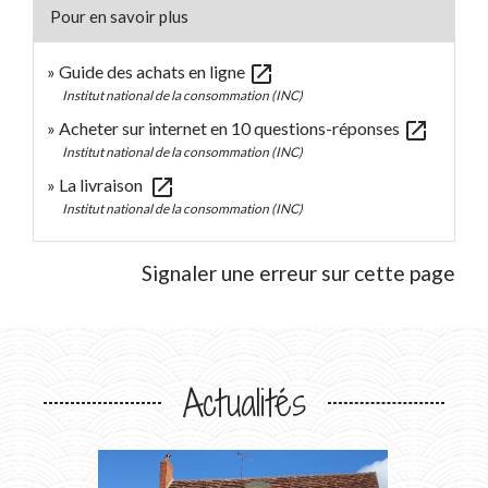
Pour en savoir plus
open_in_new
Guide des achats en ligne
Institut national de la consommation (INC)
open_in_new
Acheter sur internet en 10 questions-réponses
Institut national de la consommation (INC)
open_in_new
La livraison
Institut national de la consommation (INC)
Signaler une erreur sur cette page
Actualités