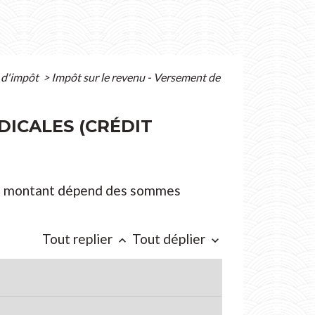
s d'impôt
>
Impôt sur le revenu - Versement de
DICALES (CRÉDIT
Son montant dépend des sommes
Tout replier
Tout déplier
keyboard_arrow_up
keyboard_arrow_down