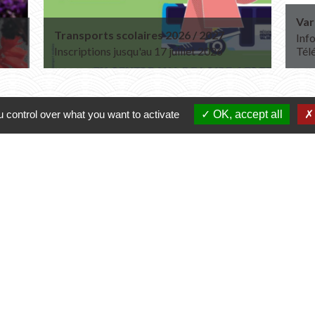
Var
Transports scolaires 2026 / 2027
Info
Inscriptions jusqu'au 17 juillet 2026
Tél
 control over what you want to activate
OK, accept all
Contacts
Commune de Varennes
1, place de la Mairie
37600 Varennes - FRANCE
+33 2 47 59 04 32
Contact par formulaire