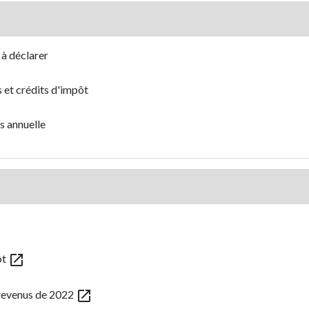
 à déclarer
s et crédits d'impôt
s annuelle
open_in_new
ôt
open_in_new
 revenus de 2022