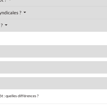
yndicales ?
 ?
t : quelles différences ?