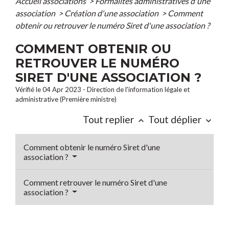
Accueil associations
>
Formalités administratives d'une
association
>
Création d'une association
>
Comment
obtenir ou retrouver le numéro Siret d'une association ?
COMMENT OBTENIR OU
RETROUVER LE NUMÉRO
SIRET D'UNE ASSOCIATION ?
Vérifié le 04 Apr 2023 - Direction de l'information légale et
administrative (Première ministre)
Tout replier
Tout déplier
keyboard_arrow_up
keyboard_arrow_down
Comment obtenir le numéro Siret d'une
association ?
Comment retrouver le numéro Siret d'une
association ?