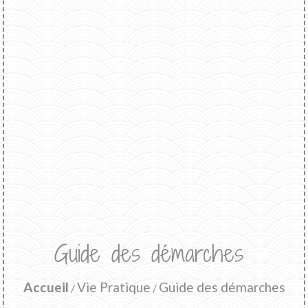
Guide des démarches
Accueil
Vie Pratique
Guide des démarches
/
/