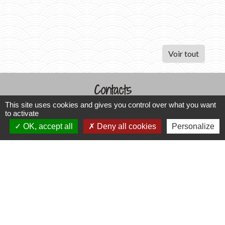
Voir tout
Contacts
This site uses cookies and gives you control over what you want
Commune de Varennes
to activate
1, place de la Mairie
OK, accept all
Deny all cookies
Personalize
37600 Varennes - FRANCE
+33 2 47 59 04 32
Contact par formulaire
Liens