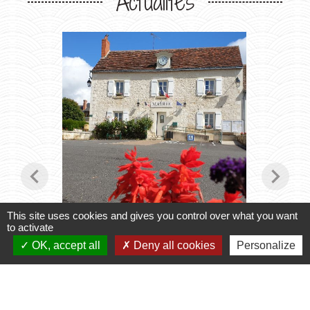
Actualités
chevron_left
chevron_right
This site uses cookies and gives you control over what you want
to activate
Horaires du Secrétariat
Transpo
OK, accept all
Deny all cookies
Personalize
2027
le secrétariat vous accueille
Inscript
2026