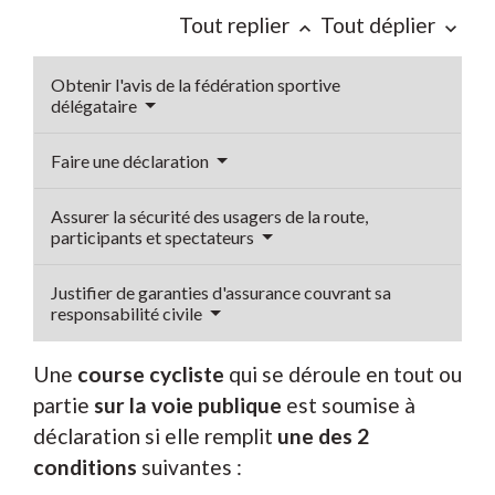
Tout replier
Tout déplier
keyboard_arrow_up
keyboard_arrow_down
Obtenir l'avis de la fédération sportive
délégataire
Faire une déclaration
Assurer la sécurité des usagers de la route,
participants et spectateurs
Justifier de garanties d'assurance couvrant sa
responsabilité civile
Une
course cycliste
qui se déroule en tout ou
partie
sur la voie publique
est soumise à
déclaration si elle remplit
une des 2
conditions
suivantes :