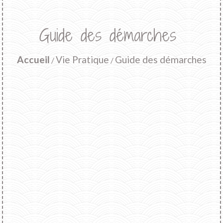
Guide des démarches
Accueil
Vie Pratique
Guide des démarches
/
/